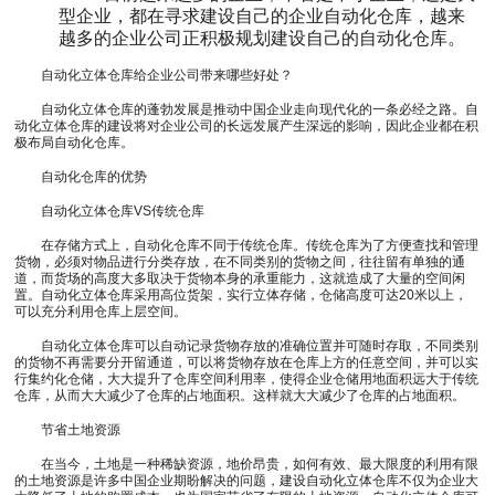
型企业，都在寻求建设自己的企业自动化仓库，越来
越多的企业公司正积极规划建设自己的自动化仓库。
自动化立体仓库给企业公司带来哪些好处？
自动化立体仓库的蓬勃发展是推动中国企业走向现代化的一条必经之路。自
动化立体仓库的建设将对企业公司的长远发展产生深远的影响，因此企业都在积
极布局自动化仓库。
自动化仓库的优势
自动化立体仓库VS传统仓库
在存储方式上，自动化仓库不同于传统仓库。传统仓库为了方便查找和管理
货物，必须对物品进行分类存放，在不同类别的货物之间，往往留有单独的通
道，而货场的高度大多取决于货物本身的承重能力，这就造成了大量的空间闲
置。自动化立体仓库采用高位货架，实行立体存储，仓储高度可达20米以上，
可以充分利用仓库上层空间。
自动化立体仓库可以自动记录货物存放的准确位置并可随时存取，不同类别
的货物不再需要分开留通道，可以将货物存放在仓库上方的任意空间，并可以实
行集约化仓储，大大提升了仓库空间利用率，使得企业仓储用地面积远大于传统
仓库，从而大大减少了仓库的占地面积。这样就大大减少了仓库的占地面积。
节省土地资源
在当今，土地是一种稀缺资源，地价昂贵，如何有效、最大限度的利用有限
的土地资源是许多中国企业期盼解决的问题，建设自动化立体仓库不仅为企业大