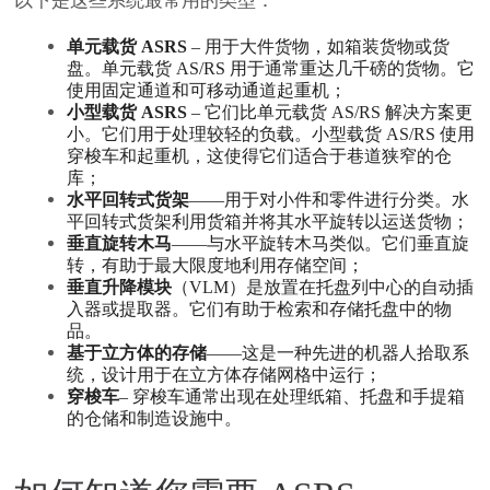
以下是这些系统最常用的类型：
单元载货 ASRS
– 用于大件货物，如箱装货物或货
盘。单元载货 AS/RS 用于通常重达几千磅的货物。它
使用固定通道和可移动通道起重机；
小型载货 ASRS
– 它们比单元载货 AS/RS 解决方案更
小。它们用于处理较轻的负载。小型载货 AS/RS 使用
穿梭车和起重机，这使得它们适合于巷道狭窄的仓
库；
水平回转式货架
——用于对小件和零件进行分类。水
平回转式货架利用货箱并将其水平旋转以运送货物；
垂直旋转木马
——与水平旋转木马类似。它们垂直旋
转，有助于最大限度地利用存储空间；
垂直升降模块
（VLM）是放置在托盘列中心的自动插
入器或提取器。它们有助于检索和存储托盘中的物
品。
基于立方体的存储
——这是一种先进的机器人拾取系
统，设计用于在立方体存储网格中运行；
穿梭车
– 穿梭车通常出现在处理纸箱、托盘和手提箱
的仓储和制造设施中。